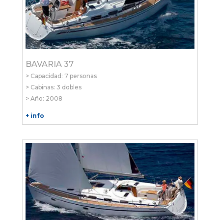
BAVARIA 37
> Capacidad: 7 personas
> Cabinas: 3 dobles
> Año: 2008
+ info