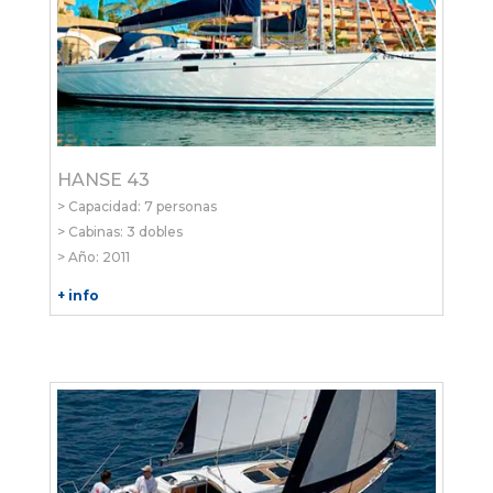
HANSE 43
> Capacidad: 7 personas
> Cabinas: 3 dobles
> Año: 2011
+ info