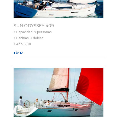
SUN ODYSSEY 409
> Capacidad: 7 personas
> Cabinas: 3 dobles
> Año: 2011
+ info