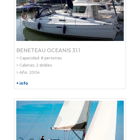
BENETEAU OCEANIS 31.1
> Capacidad: 8 personas
> Cabinas: 2 dobles
> Año: 2004
+ info