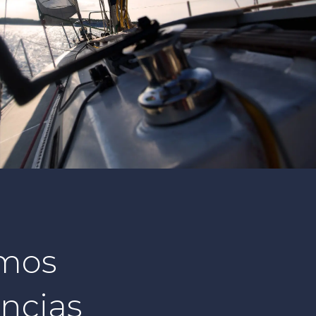
mos
ncias