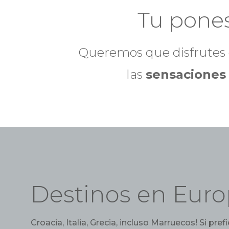
Tu pones
Queremos que disfrutes d
las
sensacione
Destinos en Eur
Croacia, Italia, Grecia, incluso Marruecos! Si pref