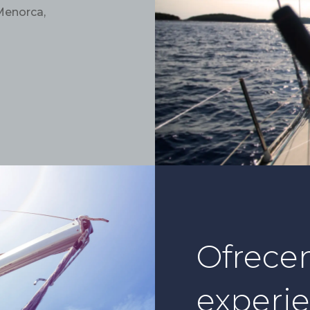
 Menorca,
Ofrece
experie